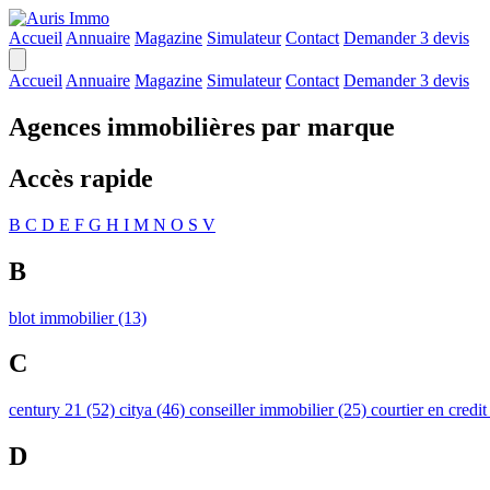
Accueil
Annuaire
Magazine
Simulateur
Contact
Demander 3 devis
Accueil
Annuaire
Magazine
Simulateur
Contact
Demander 3 devis
Agences immobilières par marque
Accès rapide
B
C
D
E
F
G
H
I
M
N
O
S
V
B
blot immobilier
(13)
C
century 21
(52)
citya
(46)
conseiller immobilier
(25)
courtier en credi
D