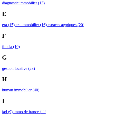
diagnostic immobilier
(13)
E
era
(15)
era immobilier
(16)
espaces atypiques
(20)
F
foncia
(10)
G
gestion locative
(28)
H
human immobilier
(40)
I
iad
(9)
immo de france
(11)