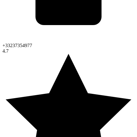
+33237354977
4.7