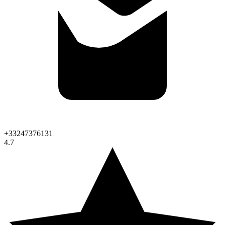
+33247376131
4.7