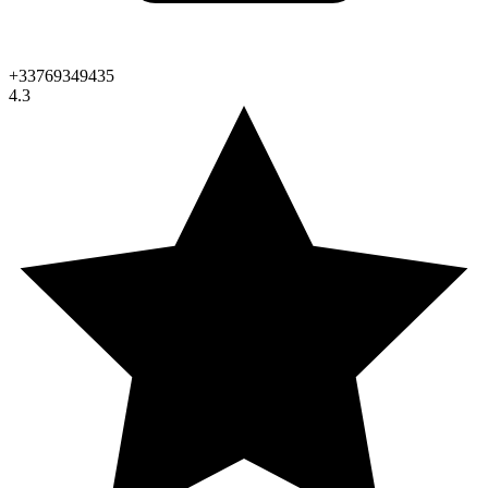
+33769349435
4.3