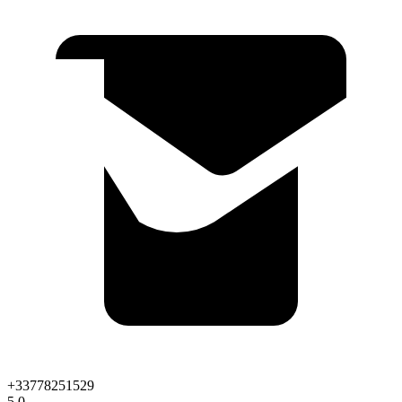
+33778251529
5.0