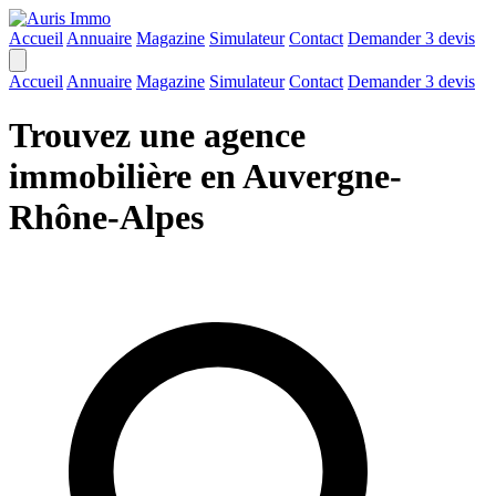
Accueil
Annuaire
Magazine
Simulateur
Contact
Demander 3 devis
Accueil
Annuaire
Magazine
Simulateur
Contact
Demander 3 devis
Trouvez une agence
immobilière en Auvergne-
Rhône-Alpes