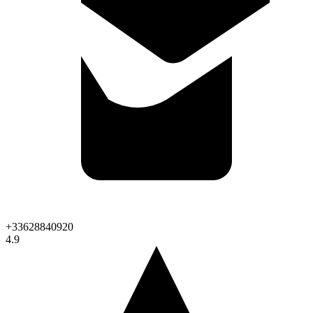
+33628840920
4.9