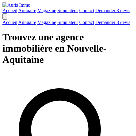
Accueil
Annuaire
Magazine
Simulateur
Contact
Demander 3 devis
Accueil
Annuaire
Magazine
Simulateur
Contact
Demander 3 devis
Trouvez une agence
immobilière en Nouvelle-
Aquitaine