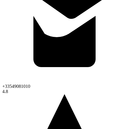
+33549081010
4.8