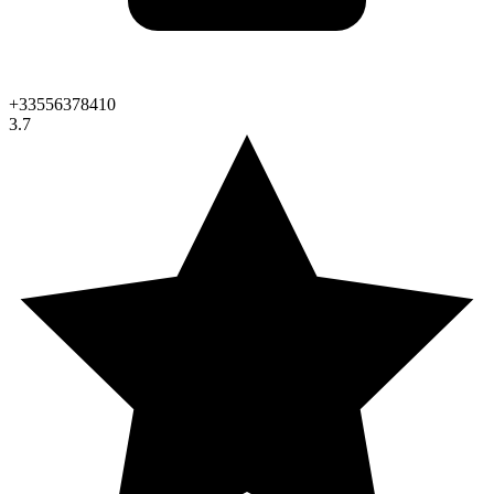
+33556378410
3.7