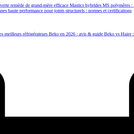
 verte remède de grand-mère efficace
Mastics hybrides MS polymères : 
nes haute performance pour joints structurels : normes et certifications
es meilleurs réfrigérateurs Beko en 2026 : avis & guide
Beko vs Haier :