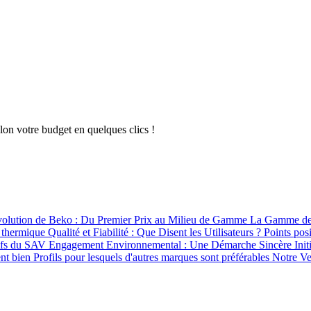
lon votre budget en quelques clics !
olution de Beko : Du Premier Prix au Milieu de Gamme
La Gamme de 
t thermique
Qualité et Fiabilité : Que Disent les Utilisateurs ?
Points pos
tifs du SAV
Engagement Environnemental : Une Démarche Sincère
Ini
ent bien
Profils pour lesquels d'autres marques sont préférables
Notre Ve