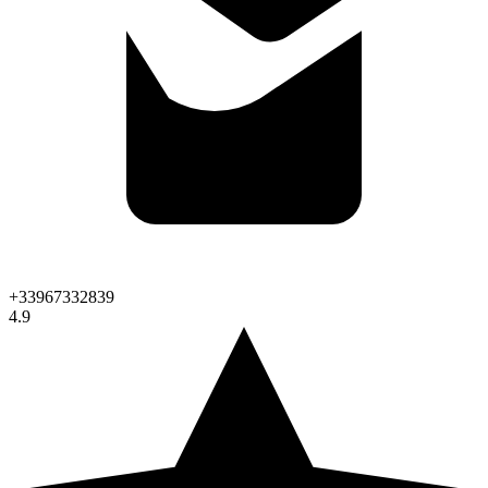
+33967332839
4.9