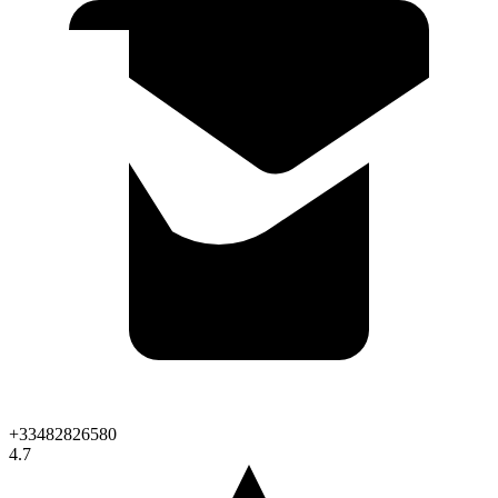
+33482826580
4.7