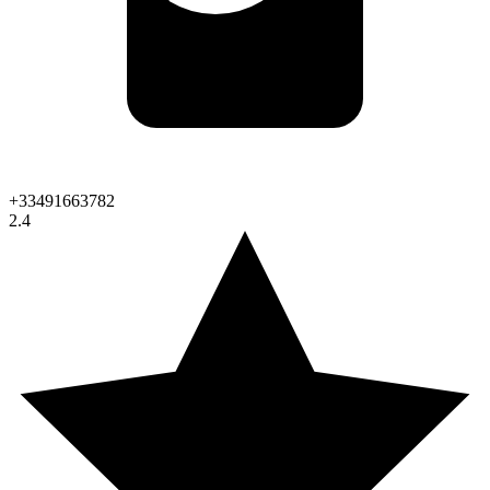
+33491663782
2.4