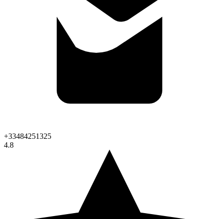
+33484251325
4.8