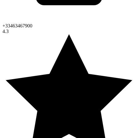
+33463467900
4.3