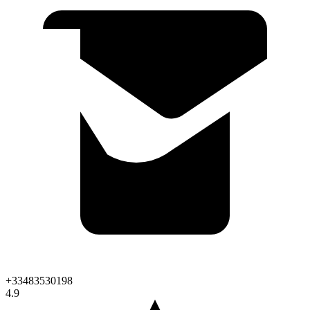
+33483530198
4.9