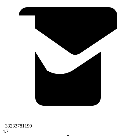
+33233781190
4.7