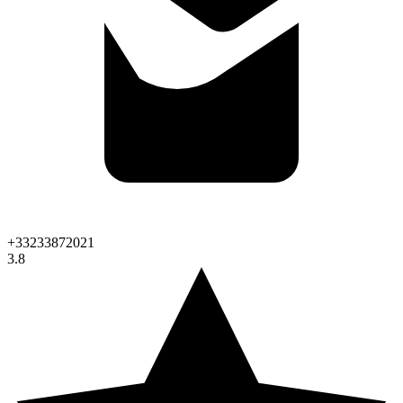
+33233872021
3.8