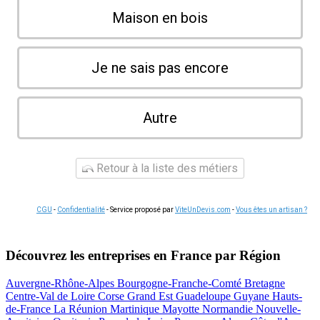
Maison en bois
Je ne sais pas encore
Autre
Retour à la liste des métiers
CGU
-
Confidentialité
- Service proposé par
ViteUnDevis.com
-
Vous êtes un artisan ?
Découvrez les entreprises en France par Région
Auvergne-Rhône-Alpes
Bourgogne-Franche-Comté
Bretagne
Centre-Val de Loire
Corse
Grand Est
Guadeloupe
Guyane
Hauts-
de-France
La Réunion
Martinique
Mayotte
Normandie
Nouvelle-