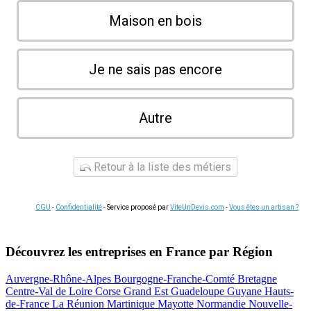
Maison en bois
Je ne sais pas encore
Autre
Retour à la liste des métiers
CGU
-
Confidentialité
- Service proposé par
ViteUnDevis.com
-
Vous êtes un artisan ?
Découvrez les entreprises en France par Région
Auvergne-Rhône-Alpes
Bourgogne-Franche-Comté
Bretagne
Centre-Val de Loire
Corse
Grand Est
Guadeloupe
Guyane
Hauts-
de-France
La Réunion
Martinique
Mayotte
Normandie
Nouvelle-