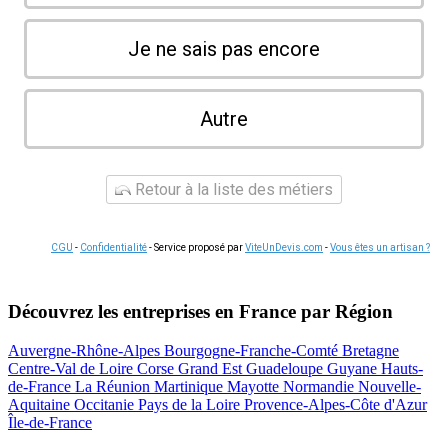
Je ne sais pas encore
Autre
Retour à la liste des métiers
CGU
-
Confidentialité
- Service proposé par
ViteUnDevis.com
-
Vous êtes un artisan ?
Découvrez les entreprises en France par Région
Auvergne-Rhône-Alpes
Bourgogne-Franche-Comté
Bretagne
Centre-Val de Loire
Corse
Grand Est
Guadeloupe
Guyane
Hauts-
de-France
La Réunion
Martinique
Mayotte
Normandie
Nouvelle-
Aquitaine
Occitanie
Pays de la Loire
Provence-Alpes-Côte d'Azur
Île-de-France