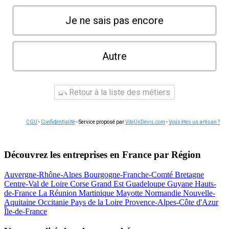
Je ne sais pas encore
Autre
Retour à la liste des métiers
CGU
-
Confidentialité
- Service proposé par
ViteUnDevis.com
-
Vous êtes un artisan ?
Découvrez les entreprises en France par Région
Auvergne-Rhône-Alpes
Bourgogne-Franche-Comté
Bretagne
Centre-Val de Loire
Corse
Grand Est
Guadeloupe
Guyane
Hauts-
de-France
La Réunion
Martinique
Mayotte
Normandie
Nouvelle-
Aquitaine
Occitanie
Pays de la Loire
Provence-Alpes-Côte d'Azur
Île-de-France