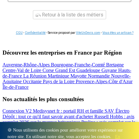
Retour à la liste des métiers
CGU
-
Confidentialité
- Service proposé par
ViteUnDevis.com
-
Vous êtes un artisan ?
Découvrez les entreprises en France par Région
Auvergne-Rhône-Alpes
Bourgogne-Franche-Comté
Bretagne
Centre-Val de Loire
Corse
Grand Est
Guadeloupe
Guyane
Hauts-
de-France
La Réunion
Martinique
Mayotte
Normandie
Nouvelle-
Aquitaine
Occitanie
Pays de la Loire
Provence-Alpes-Côte d'Azur
Île-de-France
Nos actualités les plus consultées
Connexion V2 Medisysnet fr : portail RH et famille
SAV Électro
Dépôt : tout ce qu'il faut savoir avant d'acheter
Russell Hobbs : avis
complet 2026 sur la marque britannique
Proline : avis complet sur la
marque d'électroménager
Valberg avis 2026 : notre test complet de
🍪 Nous utilisons des cookies pour améliorer votre expérience sur
la marque
Beko : Avis sur la marque turque d'électroménager
notre site. En utilisant notre site, vous acceptez les cookies.
En
Régions
-
Départements
-
Villes
-
Entreprises
-
Marques
-
Contact
-