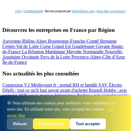
CGU
-
Confidentialité
- Service proposé par
ViteUnDevis.com
-
Vous êtes un artisan ?
Découvrez les entreprises en France par Région
Auvergne-Rhône-Alpes
Bourgogne-Franche-Comté
Bretagne
Centre-Val de Loire
Corse
Grand Est
Guadeloupe
Guyane
Hauts-
de-France
La Réunion
Martinique
Mayotte
Normandie
Nouvelle-
Aquitaine
Occitanie
Pays de la Loire
Provence-Alpes-Côte d'Azur
Île-de-France
Nos actualités les plus consultées
Connexion V2 Medisysnet fr : portail RH et famille
SAV Électro
Dépôt : tout ce qu'il faut savoir avant d'acheter
Russell Hobbs : avis
complet 2026 sur la marque britannique
Proline : avis complet sur la
marque d'électroménager
Valberg avis 2026 : notre test complet de
🍪 Nous utilisons des cookies pour améliorer votre expérience sur
la marque
Beko : Avis sur la marque turque d'électroménager
notre site. En utilisant notre site, vous acceptez les cookies.
En
Régions
-
Départements
-
Villes
-
Entreprises
-
Marques
-
Contact
-
savoir plus
Espace presse
-
Mentions légales
Refuser
Personnaliser
Tout accepter
© 2026 Auris Immo. Tous droits réservés.