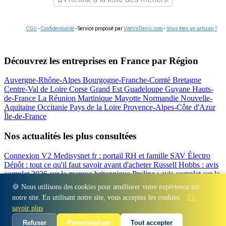
CGU
-
Confidentialité
- Service proposé par
ViteUnDevis.com
-
Vous êtes un artisan ?
Découvrez les entreprises en France par Région
Auvergne-Rhône-Alpes
Bourgogne-Franche-Comté
Bretagne
Centre-Val de Loire
Corse
Grand Est
Guadeloupe
Guyane
Hauts-
de-France
La Réunion
Martinique
Mayotte
Normandie
Nouvelle-
Aquitaine
Occitanie
Pays de la Loire
Provence-Alpes-Côte d'Azur
Île-de-France
Nos actualités les plus consultées
Connexion V2 Medisysnet fr : portail RH et famille
SAV Électro
Dépôt : tout ce qu'il faut savoir avant d'acheter
Russell Hobbs : avis
complet 2026 sur la marque britannique
Proline : avis complet sur la
marque d'électroménager
Valberg avis 2026 : notre test complet de
🍪 Nous utilisons des cookies pour améliorer votre expérience sur
la marque
Beko : Avis sur la marque turque d'électroménager
notre site. En utilisant notre site, vous acceptez les cookies.
En
Régions
-
Départements
-
Villes
-
Entreprises
-
Marques
-
Contact
-
savoir plus
Espace presse
-
Mentions légales
Refuser
Personnaliser
Tout accepter