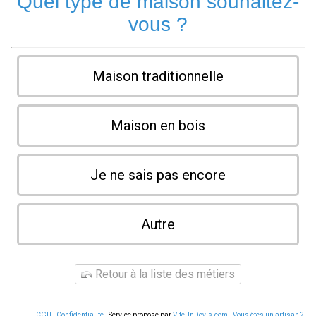
Quel type de maison souhaitez-
vous ?
Maison traditionnelle
Maison en bois
Je ne sais pas encore
Autre
Retour à la liste des métiers
CGU
-
Confidentialité
- Service proposé par
ViteUnDevis.com
-
Vous êtes un artisan ?