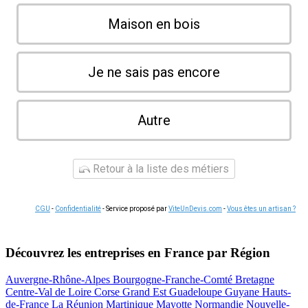
Maison en bois
Je ne sais pas encore
Autre
Retour à la liste des métiers
CGU
-
Confidentialité
- Service proposé par
ViteUnDevis.com
-
Vous êtes un artisan ?
Découvrez les entreprises en France par Région
Auvergne-Rhône-Alpes
Bourgogne-Franche-Comté
Bretagne
Centre-Val de Loire
Corse
Grand Est
Guadeloupe
Guyane
Hauts-
de-France
La Réunion
Martinique
Mayotte
Normandie
Nouvelle-