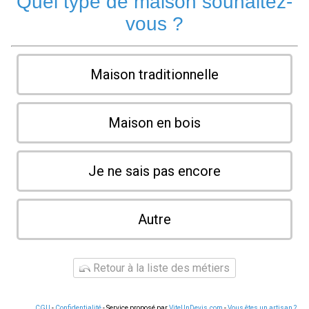
Quel type de maison souhaitez-
vous ?
Maison traditionnelle
Maison en bois
Je ne sais pas encore
Autre
Retour à la liste des métiers
CGU
-
Confidentialité
- Service proposé par
ViteUnDevis.com
-
Vous êtes un artisan ?