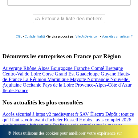
Retour à la liste des métiers
CGU
-
Confidentialité
- Service proposé par
ViteUnDevis.com
-
Vous êtes un artisan ?
Découvrez les entreprises en France par Région
Auvergne-Rhône-Alpes
Bourgogne-Franche-Comté
Bretagne
Centre-Val de Loire
Corse
Grand Est
Guadeloupe
Guyane
Hauts-
de-France
La Réunion
Martinique
Mayotte
Normandie
Nouvelle-
Aquitaine
Occitanie
Pays de la Loire
Provence-Alpes-Côte d'Azur
Île-de-France
Nos actualités les plus consultées
Accès sécurisé à https v2 medisysnet fr
SAV Électro Dépôt : tout ce
qu'il faut savoir avant d'acheter
Russell Hobbs : avis complet 2026
sur la marque britannique
Proline : avis complet sur la marque
d'électroménager
Valberg avis 2026 : notre test complet de la
🍪 Nous utilisons des cookies pour améliorer votre expérience sur
marque
Beko : Avis sur la marque turque d'électroménager