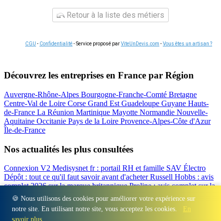
Retour à la liste des métiers
CGU
-
Confidentialité
- Service proposé par
ViteUnDevis.com
-
Vous êtes un artisan ?
Découvrez les entreprises en France par Région
Auvergne-Rhône-Alpes
Bourgogne-Franche-Comté
Bretagne
Centre-Val de Loire
Corse
Grand Est
Guadeloupe
Guyane
Hauts-
de-France
La Réunion
Martinique
Mayotte
Normandie
Nouvelle-
Aquitaine
Occitanie
Pays de la Loire
Provence-Alpes-Côte d'Azur
Île-de-France
Nos actualités les plus consultées
Connexion V2 Medisysnet fr : portail RH et famille
SAV Électro
Dépôt : tout ce qu'il faut savoir avant d'acheter
Russell Hobbs : avis
complet 2026 sur la marque britannique
Proline : avis complet sur la
marque d'électroménager
Valberg avis 2026 : notre test complet de
🍪 Nous utilisons des cookies pour améliorer votre expérience sur
la marque
Beko : Avis sur la marque turque d'électroménager
notre site. En utilisant notre site, vous acceptez les cookies.
En
Régions
-
Départements
-
Villes
-
Entreprises
-
Marques
-
Contact
-
savoir plus