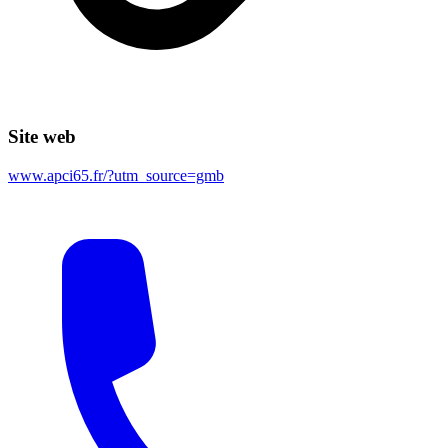
Site web
www.apci65.fr/?utm_source=gmb