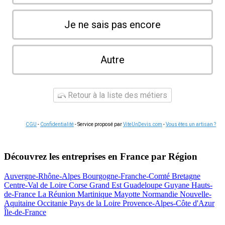
Je ne sais pas encore
Autre
Retour à la liste des métiers
CGU
-
Confidentialité
- Service proposé par
ViteUnDevis.com
-
Vous êtes un artisan ?
Découvrez les entreprises en France par Région
Auvergne-Rhône-Alpes
Bourgogne-Franche-Comté
Bretagne
Centre-Val de Loire
Corse
Grand Est
Guadeloupe
Guyane
Hauts-
de-France
La Réunion
Martinique
Mayotte
Normandie
Nouvelle-
Aquitaine
Occitanie
Pays de la Loire
Provence-Alpes-Côte d'Azur
Île-de-France