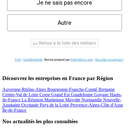
Je ne sais pas encore
Autre
Retour à la liste des métiers
CGU
-
Confidentialité
- Service proposé par
ViteUnDevis.com
-
Vous êtes un artisan ?
Découvrez les entreprises en France par Région
Auvergne-Rhône-Alpes
Bourgogne-Franche-Comté
Bretagne
Centre-Val de Loire
Corse
Grand Est
Guadeloupe
Guyane
Hauts-
de-France
La Réunion
Martinique
Mayotte
Normandie
Nouvelle-
Aquitaine
Occitanie
Pays de la Loire
Provence-Alpes-Côte d'Azur
Île-de-France
Nos actualités les plus consultées