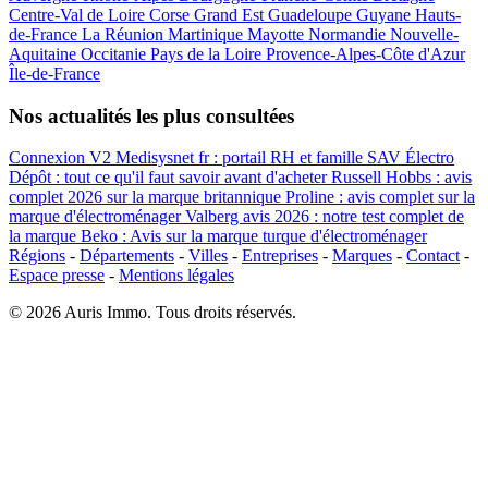
Centre-Val de Loire
Corse
Grand Est
Guadeloupe
Guyane
Hauts-
de-France
La Réunion
Martinique
Mayotte
Normandie
Nouvelle-
Aquitaine
Occitanie
Pays de la Loire
Provence-Alpes-Côte d'Azur
Île-de-France
Nos actualités les plus consultées
Connexion V2 Medisysnet fr : portail RH et famille
SAV Électro
Dépôt : tout ce qu'il faut savoir avant d'acheter
Russell Hobbs : avis
complet 2026 sur la marque britannique
Proline : avis complet sur la
marque d'électroménager
Valberg avis 2026 : notre test complet de
la marque
Beko : Avis sur la marque turque d'électroménager
Régions
-
Départements
-
Villes
-
Entreprises
-
Marques
-
Contact
-
Espace presse
-
Mentions légales
© 2026 Auris Immo. Tous droits réservés.