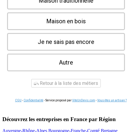
Maison traditionnelle
Maison en bois
Je ne sais pas encore
Autre
Retour à la liste des métiers
CGU
-
Confidentialité
- Service proposé par
ViteUnDevis.com
-
Vous êtes un artisan ?
Découvrez les entreprises en France par Région
Auvergne-Rhône-Alpes
Bourgogne-Franche-Comté
Bretagne