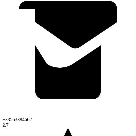
+33563384662
2.7