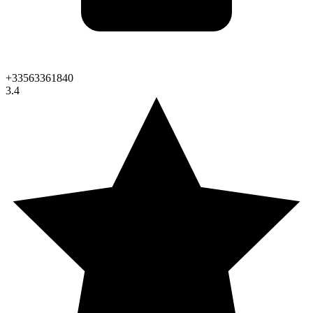
+33563361840
3.4