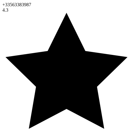
+33563383987
4.3