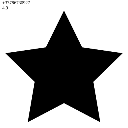
+33786730927
4.9