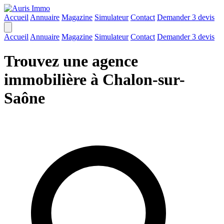
Accueil
Annuaire
Magazine
Simulateur
Contact
Demander 3 devis
Accueil
Annuaire
Magazine
Simulateur
Contact
Demander 3 devis
Trouvez une agence
immobilière à Chalon-sur-
Saône