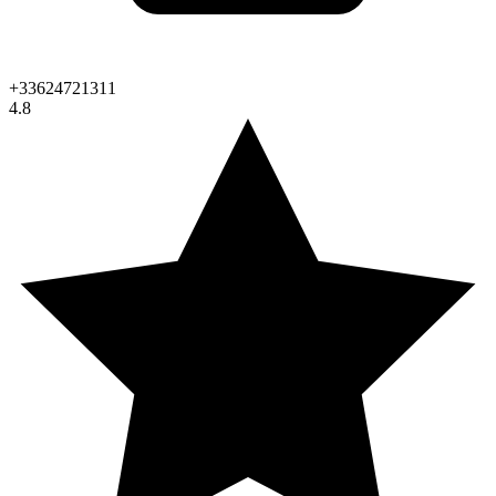
+33624721311
4.8