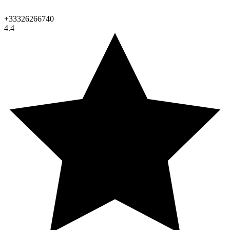
+33326266740
4.4