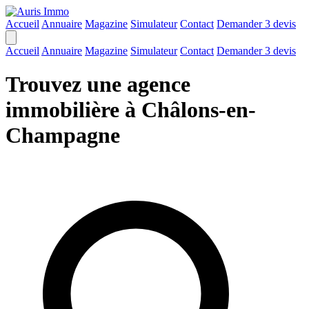
Accueil
Annuaire
Magazine
Simulateur
Contact
Demander 3 devis
Accueil
Annuaire
Magazine
Simulateur
Contact
Demander 3 devis
Trouvez une agence
immobilière à Châlons-en-
Champagne