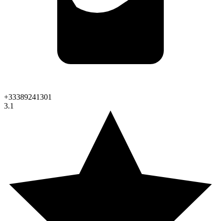
+33389241301
3.1