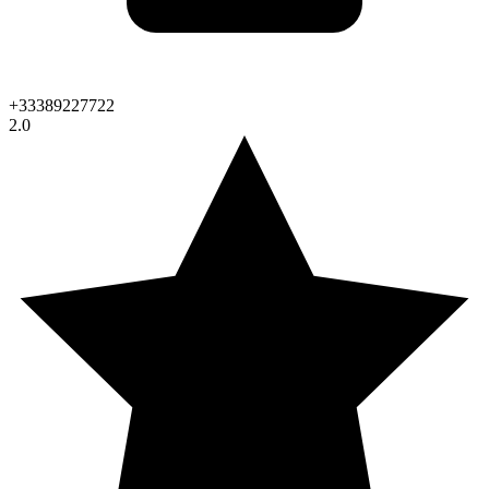
+33389227722
2.0