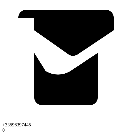
+33596397445
0
Leaflet
|
©
OpenStreetMap
contributors