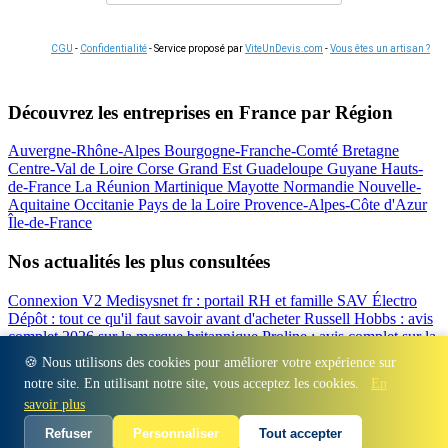
CGU
-
Confidentialité
- Service proposé par
ViteUnDevis.com
-
Vous êtes un artisan ?
Découvrez les entreprises en France par Région
Auvergne-Rhône-Alpes
Bourgogne-Franche-Comté
Bretagne
Centre-Val de Loire
Corse
Grand Est
Guadeloupe
Guyane
Hauts-
de-France
La Réunion
Martinique
Mayotte
Normandie
Nouvelle-
Aquitaine
Occitanie
Pays de la Loire
Provence-Alpes-Côte d'Azur
Île-de-France
Nos actualités les plus consultées
Connexion V2 Medisysnet fr : portail RH et famille
SAV Électro
Dépôt : tout ce qu'il faut savoir avant d'acheter
Russell Hobbs : avis
complet 2026 sur la marque britannique
Proline : avis complet sur la
marque d'électroménager
Valberg avis 2026 : notre test complet de
🍪 Nous utilisons des cookies pour améliorer votre expérience sur
la marque
Beko : Avis sur la marque turque d'électroménager
notre site. En utilisant notre site, vous acceptez les cookies.
En
Régions
-
Départements
-
Villes
-
Entreprises
-
Marques
-
Contact
-
savoir plus
Espace presse
-
Mentions légales
Refuser
Personnaliser
Tout accepter
© 2026 Auris Immo. Tous droits réservés.