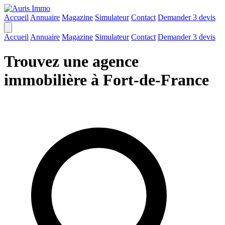
Accueil
Annuaire
Magazine
Simulateur
Contact
Demander 3 devis
Accueil
Annuaire
Magazine
Simulateur
Contact
Demander 3 devis
Trouvez une agence
immobilière à Fort-de-France