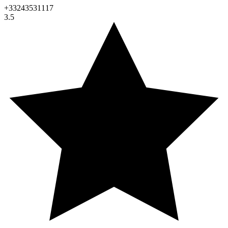
+33243531117
3.5