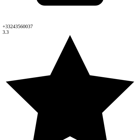
+33243560037
3.3