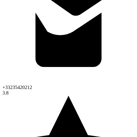
+33235420212
3.8