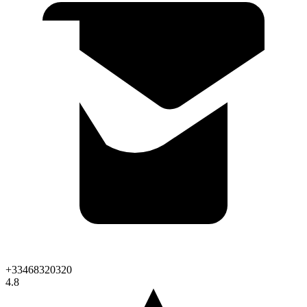
+33468320320
4.8