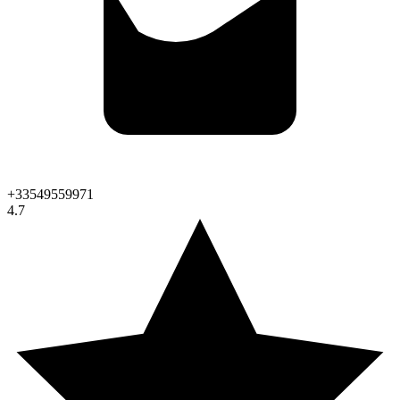
+33549559971
4.7