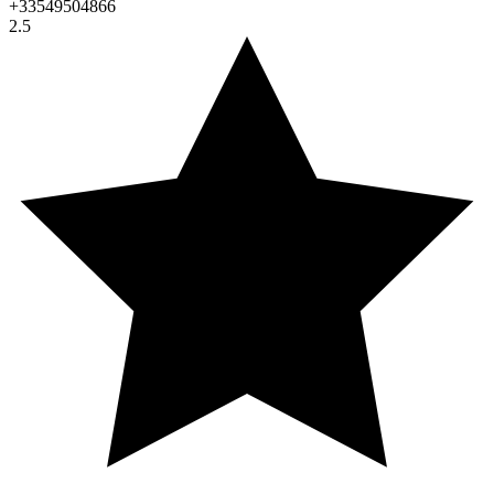
+33549504866
2.5