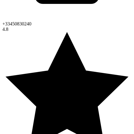
+33450830240
4.8