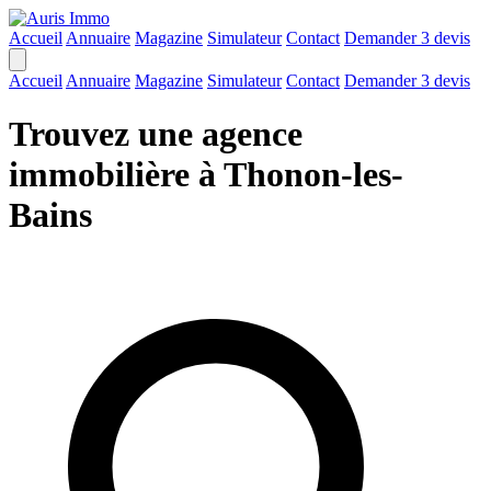
Accueil
Annuaire
Magazine
Simulateur
Contact
Demander 3 devis
Accueil
Annuaire
Magazine
Simulateur
Contact
Demander 3 devis
Trouvez une agence
immobilière à Thonon-les-
Bains