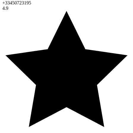
+33450723195
4.9