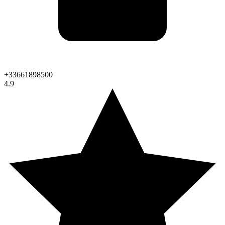
+33661898500
4.9