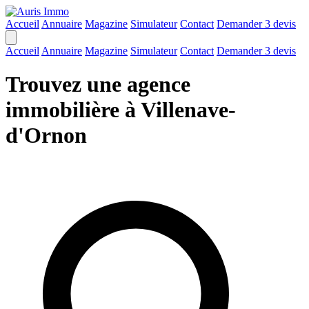
Accueil
Annuaire
Magazine
Simulateur
Contact
Demander 3 devis
Accueil
Annuaire
Magazine
Simulateur
Contact
Demander 3 devis
Trouvez une agence
immobilière à Villenave-
d'Ornon