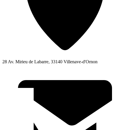
28 Av. Mirieu de Labarre, 33140 Villenave-d'Ornon