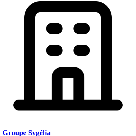
Groupe Sygélia