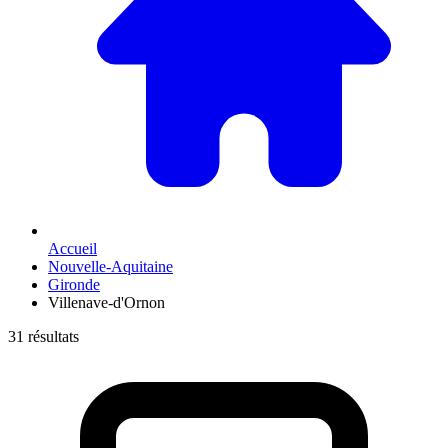
Accueil
Nouvelle-Aquitaine
Gironde
Villenave-d'Ornon
31 résultats