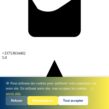
+33753834402
5.0
🍪 Nous utilisons des cookies pour améliorer votre expérience sur
notre site. En utilisant notre site, vous acceptez les cookies.
En
savoir plus
Refuser
Personnaliser
Tout accepter