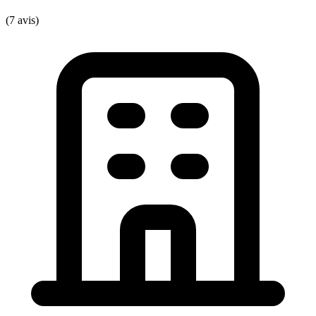
(7 avis)