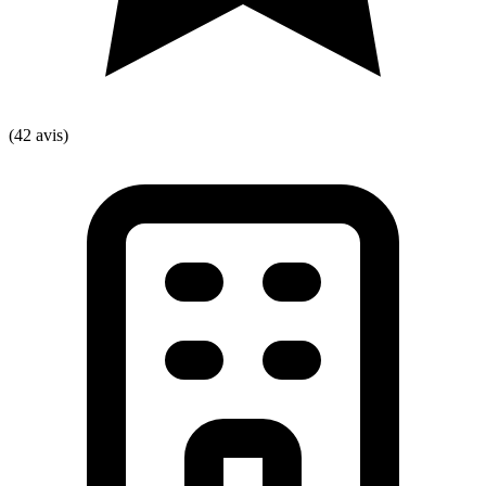
(42 avis)