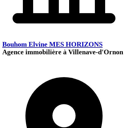
Bouhom Elvine MES HORIZONS
Agence immobilière à Villenave-d'Ornon