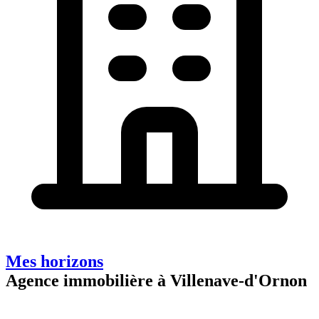
Mes horizons
Agence immobilière à Villenave-d'Ornon