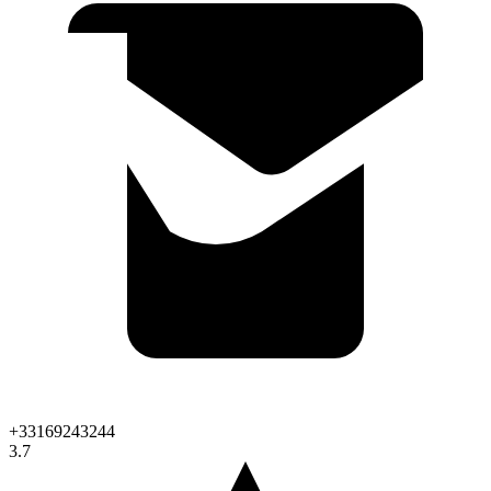
+33169243244
3.7