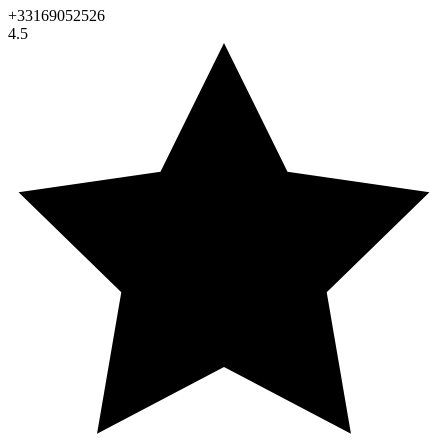
+33169052526
4.5