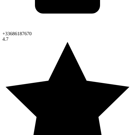
+33686187670
4.7