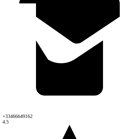
+33466649162
4.5