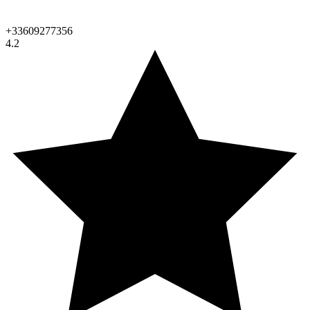
+33609277356
4.2