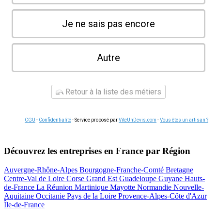
Je ne sais pas encore
Autre
Retour à la liste des métiers
CGU
-
Confidentialité
- Service proposé par
ViteUnDevis.com
-
Vous êtes un artisan ?
Découvrez les entreprises en France par Région
Auvergne-Rhône-Alpes
Bourgogne-Franche-Comté
Bretagne
Centre-Val de Loire
Corse
Grand Est
Guadeloupe
Guyane
Hauts-
de-France
La Réunion
Martinique
Mayotte
Normandie
Nouvelle-
Aquitaine
Occitanie
Pays de la Loire
Provence-Alpes-Côte d'Azur
Île-de-France