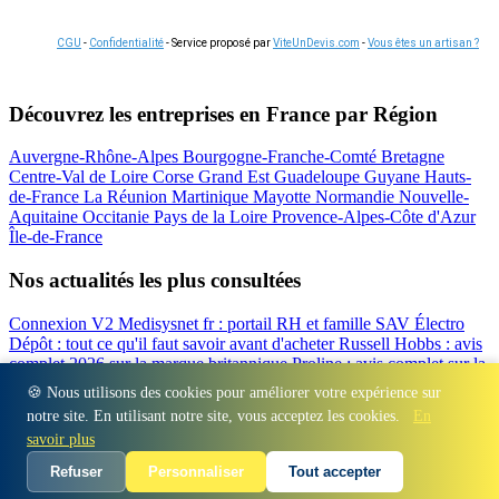
CGU
-
Confidentialité
- Service proposé par
ViteUnDevis.com
-
Vous êtes un artisan ?
Découvrez les entreprises en France par Région
Auvergne-Rhône-Alpes
Bourgogne-Franche-Comté
Bretagne
Centre-Val de Loire
Corse
Grand Est
Guadeloupe
Guyane
Hauts-
de-France
La Réunion
Martinique
Mayotte
Normandie
Nouvelle-
Aquitaine
Occitanie
Pays de la Loire
Provence-Alpes-Côte d'Azur
Île-de-France
Nos actualités les plus consultées
Connexion V2 Medisysnet fr : portail RH et famille
SAV Électro
Dépôt : tout ce qu'il faut savoir avant d'acheter
Russell Hobbs : avis
complet 2026 sur la marque britannique
Proline : avis complet sur la
marque d'électroménager
Valberg avis 2026 : notre test complet de
🍪 Nous utilisons des cookies pour améliorer votre expérience sur
la marque
Beko : Avis sur la marque turque d'électroménager
notre site. En utilisant notre site, vous acceptez les cookies.
En
Régions
-
Départements
-
Villes
-
Entreprises
-
Marques
-
Contact
-
savoir plus
Espace presse
-
Mentions légales
Refuser
Personnaliser
Tout accepter
© 2026 Auris Immo. Tous droits réservés.