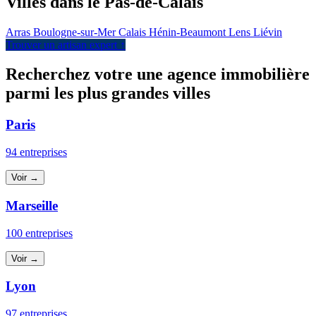
Villes dans le Pas-de-Calais
Arras
Boulogne-sur-Mer
Calais
Hénin-Beaumont
Lens
Liévin
Trouver un artisan expert ↑
Recherchez votre une agence immobilière
parmi les plus grandes villes
Paris
94 entreprises
Voir →
Marseille
100 entreprises
Voir →
Lyon
97 entreprises