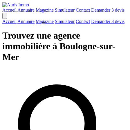
Accueil
Annuaire
Magazine
Simulateur
Contact
Demander 3 devis
Accueil
Annuaire
Magazine
Simulateur
Contact
Demander 3 devis
Trouvez une agence
immobilière à Boulogne-sur-
Mer