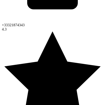
+33321874343
4.3