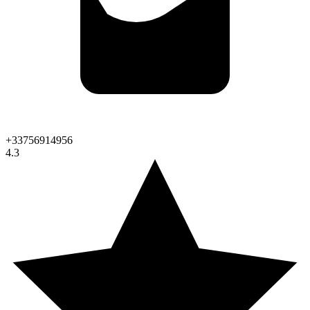
+33756914956
4.3