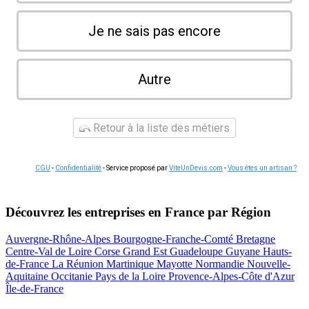
Je ne sais pas encore
Autre
Retour à la liste des métiers
CGU
-
Confidentialité
- Service proposé par
ViteUnDevis.com
-
Vous êtes un artisan ?
Découvrez les entreprises en France par Région
Auvergne-Rhône-Alpes
Bourgogne-Franche-Comté
Bretagne
Centre-Val de Loire
Corse
Grand Est
Guadeloupe
Guyane
Hauts-
de-France
La Réunion
Martinique
Mayotte
Normandie
Nouvelle-
Aquitaine
Occitanie
Pays de la Loire
Provence-Alpes-Côte d'Azur
Île-de-France