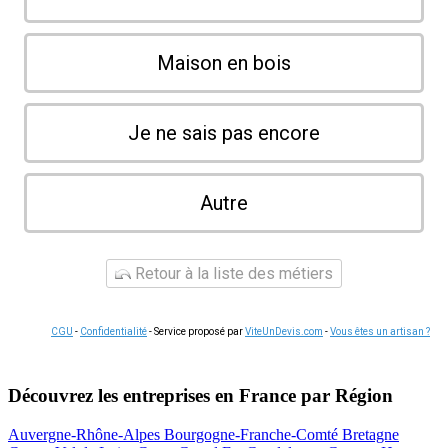
Maison en bois
Je ne sais pas encore
Autre
Retour à la liste des métiers
CGU
-
Confidentialité
- Service proposé par
ViteUnDevis.com
-
Vous êtes un artisan ?
Découvrez les entreprises en France par Région
Auvergne-Rhône-Alpes
Bourgogne-Franche-Comté
Bretagne