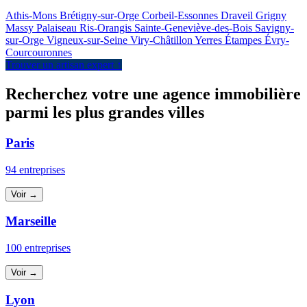
Athis-Mons
Brétigny-sur-Orge
Corbeil-Essonnes
Draveil
Grigny
Massy
Palaiseau
Ris-Orangis
Sainte-Geneviève-des-Bois
Savigny-
sur-Orge
Vigneux-sur-Seine
Viry-Châtillon
Yerres
Étampes
Évry-
Courcouronnes
Trouver un artisan expert ↑
Recherchez votre une agence immobilière
parmi les plus grandes villes
Paris
94 entreprises
Voir →
Marseille
100 entreprises
Voir →
Lyon