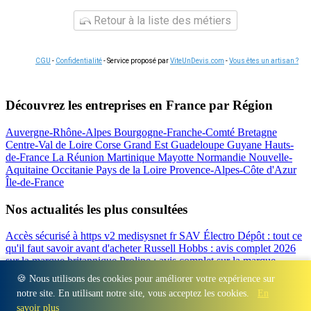
Retour à la liste des métiers
CGU
-
Confidentialité
- Service proposé par
ViteUnDevis.com
-
Vous êtes un artisan ?
Découvrez les entreprises en France par Région
Auvergne-Rhône-Alpes
Bourgogne-Franche-Comté
Bretagne
Centre-Val de Loire
Corse
Grand Est
Guadeloupe
Guyane
Hauts-
de-France
La Réunion
Martinique
Mayotte
Normandie
Nouvelle-
Aquitaine
Occitanie
Pays de la Loire
Provence-Alpes-Côte d'Azur
Île-de-France
Nos actualités les plus consultées
Accès sécurisé à https v2 medisysnet fr
SAV Électro Dépôt : tout ce
qu'il faut savoir avant d'acheter
Russell Hobbs : avis complet 2026
sur la marque britannique
Proline : avis complet sur la marque
d'électroménager
Valberg avis 2026 : notre test complet de la
🍪 Nous utilisons des cookies pour améliorer votre expérience sur
marque
Beko : Avis sur la marque turque d'électroménager
notre site. En utilisant notre site, vous acceptez les cookies.
En
Régions
-
Départements
-
Villes
-
Entreprises
-
Marques
-
Contact
-
savoir plus
Espace presse
-
Mentions légales