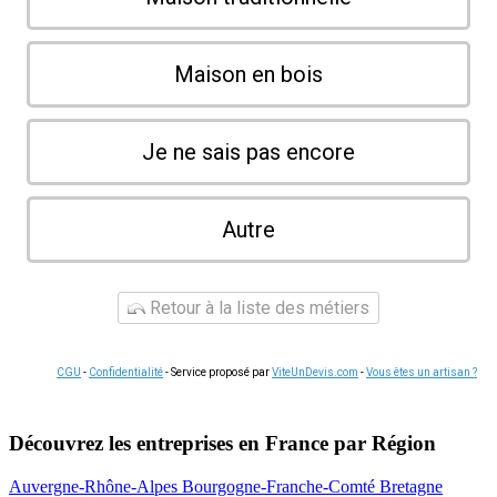
Maison en bois
Je ne sais pas encore
Autre
Retour à la liste des métiers
CGU
-
Confidentialité
- Service proposé par
ViteUnDevis.com
-
Vous êtes un artisan ?
Découvrez les entreprises en France par Région
Auvergne-Rhône-Alpes
Bourgogne-Franche-Comté
Bretagne