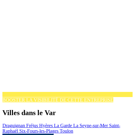
BOOSTER LA VISIBILITÉ DE CETTE ENTREPRISE
Villes dans le Var
Draguignan
Fréjus
Hyères
La Garde
La Seyne-sur-Mer
Saint-
Raphaël
Six-Fours-les-Plages
Toulon