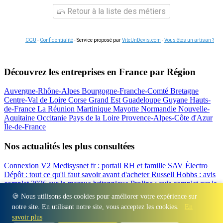
Retour à la liste des métiers
CGU
-
Confidentialité
- Service proposé par
ViteUnDevis.com
-
Vous êtes un artisan ?
Découvrez les entreprises en France par Région
Auvergne-Rhône-Alpes
Bourgogne-Franche-Comté
Bretagne
Centre-Val de Loire
Corse
Grand Est
Guadeloupe
Guyane
Hauts-
de-France
La Réunion
Martinique
Mayotte
Normandie
Nouvelle-
Aquitaine
Occitanie
Pays de la Loire
Provence-Alpes-Côte d'Azur
Île-de-France
Nos actualités les plus consultées
Connexion V2 Medisysnet fr : portail RH et famille
SAV Électro
Dépôt : tout ce qu'il faut savoir avant d'acheter
Russell Hobbs : avis
complet 2026 sur la marque britannique
Proline : avis complet sur la
marque d'électroménager
Valberg avis 2026 : notre test complet de
🍪 Nous utilisons des cookies pour améliorer votre expérience sur
la marque
Beko : Avis sur la marque turque d'électroménager
notre site. En utilisant notre site, vous acceptez les cookies.
En
Régions
-
Départements
-
Villes
-
Entreprises
-
Marques
-
Contact
-
savoir plus
Espace presse
-
Mentions légales