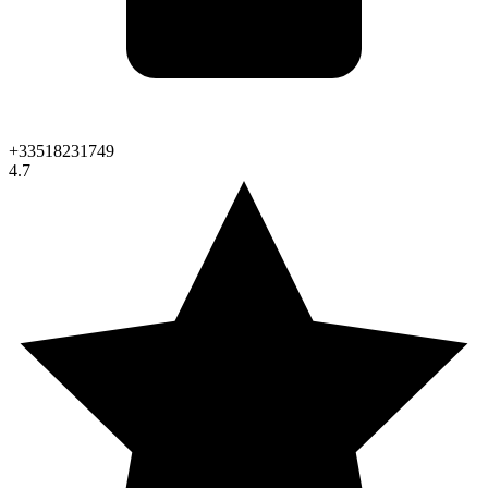
+33518231749
4.7