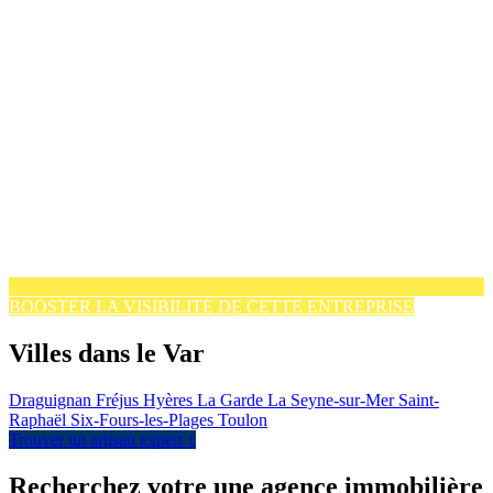
BOOSTER LA VISIBILITÉ DE CETTE ENTREPRISE
Villes dans le Var
Draguignan
Fréjus
Hyères
La Garde
La Seyne-sur-Mer
Saint-
Raphaël
Six-Fours-les-Plages
Toulon
Trouver un artisan expert ↑
Recherchez votre une agence immobilière