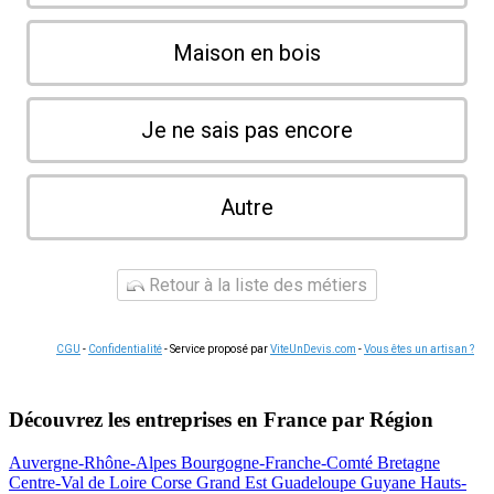
Maison en bois
Je ne sais pas encore
Autre
Retour à la liste des métiers
CGU
-
Confidentialité
- Service proposé par
ViteUnDevis.com
-
Vous êtes un artisan ?
Découvrez les entreprises en France par Région
Auvergne-Rhône-Alpes
Bourgogne-Franche-Comté
Bretagne
Centre-Val de Loire
Corse
Grand Est
Guadeloupe
Guyane
Hauts-