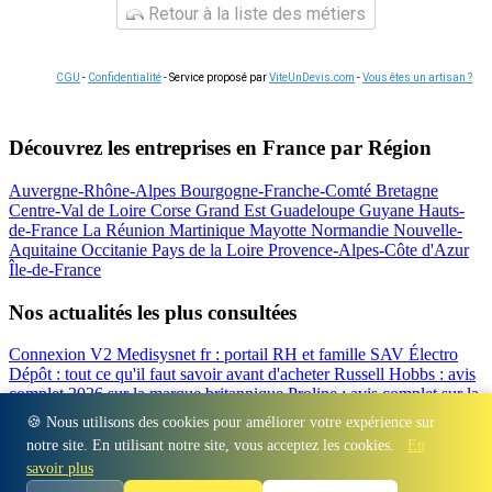
Retour à la liste des métiers
CGU
-
Confidentialité
- Service proposé par
ViteUnDevis.com
-
Vous êtes un artisan ?
Découvrez les entreprises en France par Région
Auvergne-Rhône-Alpes
Bourgogne-Franche-Comté
Bretagne
Centre-Val de Loire
Corse
Grand Est
Guadeloupe
Guyane
Hauts-
de-France
La Réunion
Martinique
Mayotte
Normandie
Nouvelle-
Aquitaine
Occitanie
Pays de la Loire
Provence-Alpes-Côte d'Azur
Île-de-France
Nos actualités les plus consultées
Connexion V2 Medisysnet fr : portail RH et famille
SAV Électro
Dépôt : tout ce qu'il faut savoir avant d'acheter
Russell Hobbs : avis
complet 2026 sur la marque britannique
Proline : avis complet sur la
marque d'électroménager
Valberg avis 2026 : notre test complet de
🍪 Nous utilisons des cookies pour améliorer votre expérience sur
la marque
Beko : Avis sur la marque turque d'électroménager
notre site. En utilisant notre site, vous acceptez les cookies.
En
Régions
-
Départements
-
Villes
-
Entreprises
-
Marques
-
Contact
-
savoir plus
Espace presse
-
Mentions légales