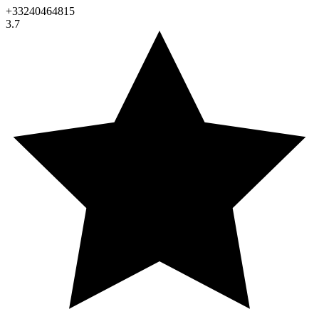
+33240464815
3.7